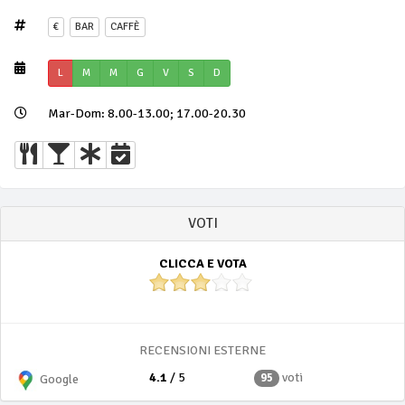
€
BAR
CAFFÈ
L
M
M
G
V
S
D
Mar-Dom: 8.00-13.00; 17.00-20.30
VOTI
CLICCA E VOTA
RECENSIONI ESTERNE
4.1
/ 5
voti
95
Google