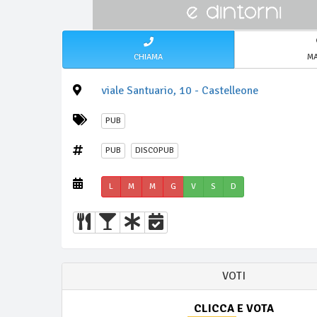
CHIAMA
M
viale Santuario, 10 - Castelleone
PUB
PUB
DISCOPUB
L
M
M
G
V
S
D
VOTI
CLICCA E VOTA