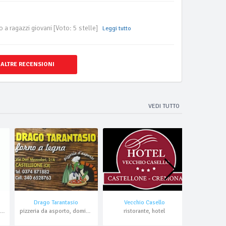
 a ragazzi giovani [Voto: 5 stelle]
Leggi tutto
 ALTRE RECENSIONI
VEDI TUTTO
Drago Tarantasio
Vecchio Casello
C
, ristorante, aperitivo, pranzo di lavoro, domicilio, asporto
pizzeria da asporto, domicilio
ristorante, hotel