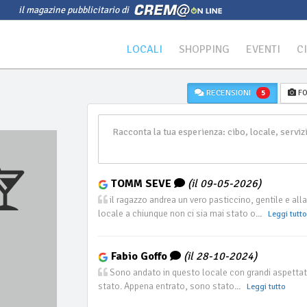
il magazine pubblicitario di
LOCALI
SHOPPING
EVENTI
C
RECENSIONI
FO
5
TOMM SEVE
(il 09-05-2026)
il ragazzo andrea un vero pasticcino, gentile e al
locale a chiunque non ci sia mai stato o...
Leggi tutto
Fabio Goffo
(il 28-10-2024)
Sono andato in questo locale con grandi aspettative
stato. Appena entrato, sono stato...
Leggi tutto