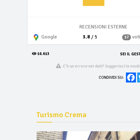
RECENSIONI ESTERNE
3.8
/ 5
vot
Google
17
16.613
SEI IL GES
C'è un errore nei dati? Suggerisci le modi
Fa
CONDIVIDI SU:
Turismo Crema