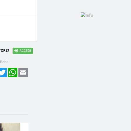
i
TORE?
ACCEDI
fiche!
cebook
Twitter
WhatsApp
Email