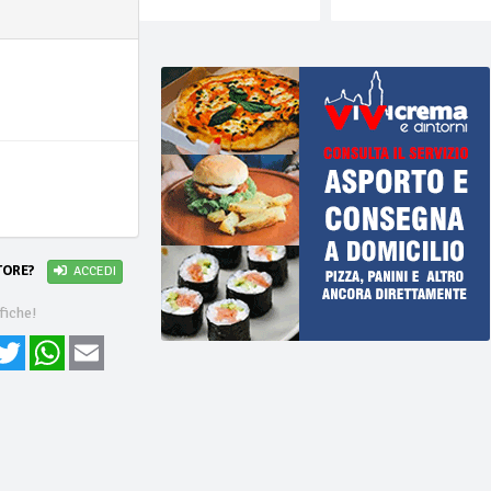
i
TORE?
ACCEDI
fiche!
cebook
Twitter
WhatsApp
Email