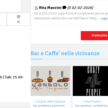
Rita Mancini
(il 02-02-2026)
30/01/2026 super festa di compleanno per un grupp
animazione adatta alla sua età!! Dance Party...
Leggi 
IG
VISUALIZZA
Bar e Caffe' nelle vicinanze
0 | Sab: 15.00-
L'angolo della fragranza
Crazy People's
bar, panetteria, pasticceria, aperitivo, pizzeria, asporto, domicilio
ba