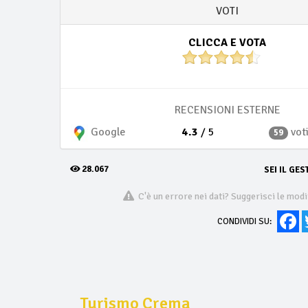
VOTI
CLICCA E VOTA
RECENSIONI ESTERNE
4.3
/ 5
vot
Google
59
28.067
SEI IL GES
C'è un errore nei dati? Suggerisci le modi
Fa
CONDIVIDI SU:
Turismo Crema