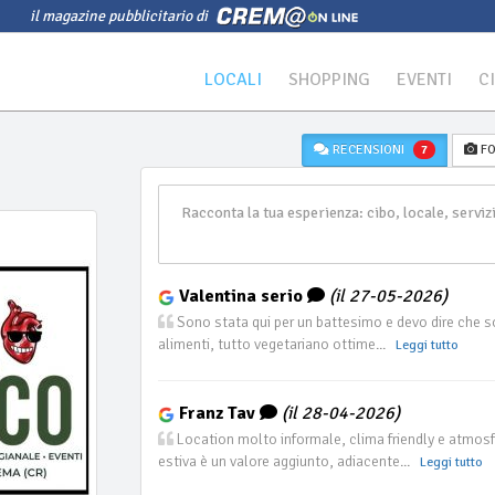
il magazine pubblicitario di
LOCALI
SHOPPING
EVENTI
C
RECENSIONI
FO
7
Valentina serio
(il 27-05-2026)
Sono stata qui per un battesimo e devo dire che son
alimenti, tutto vegetariano ottime...
Leggi tutto
Franz Tav
(il 28-04-2026)
Location molto informale, clima friendly e atmosfe
estiva è un valore aggiunto, adiacente...
Leggi tutto