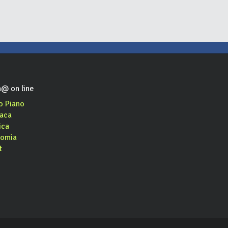
@ on line
o Piano
aca
ica
omia
t