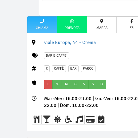
CHIAMA
PRENOTA
MAPPA
FB
viale Europa, 44 - Crema
BAR E CAFFE'
€
CAFFÈ
BAR
PARCO
L
M
M
G
V
S
D
Mar-Mer: 16.00-21.00 | Gio-Ven: 16.00-22.0
22.00 | Dom: 10.00-22.00