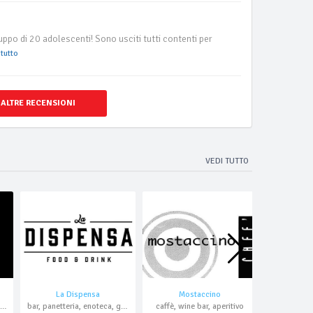
o di 20 adolescenti! Sono usciti tutti contenti per
tutto
 ALTRE RECENSIONI
VEDI TUTTO
La Dispensa
Mostaccino
Ty
r, aperitivo, cocktail bar, karaoke, asporto
bar, panetteria, enoteca, gelateria, aperitivo, cocktail bar, pranzo di lavoro, asporto
caffè, wine bar, aperitivo
caffè,