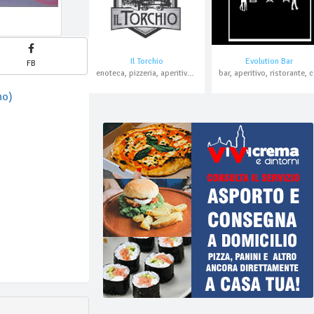
Il Torchio
Evolution Bar
FB
enoteca, pizzeria, aperitivo, asporto, domicilio, pranzo di lavoro
bar, a
no)