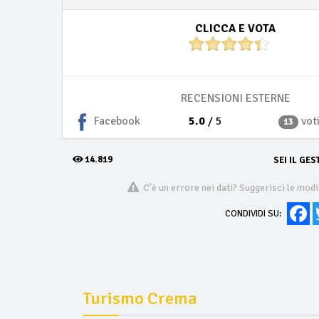
CLICCA E VOTA
RECENSIONI ESTERNE
5.0
/ 5
vot
Facebook
13
14.819
SEI IL GES
C'è un errore nei dati? Suggerisci le modi
Fa
CONDIVIDI SU:
Turismo Crema