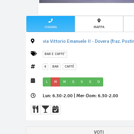
CHIAMA
MAPPA
via Vittorio Emanuele II - Dovera (fraz. Posti
BAR E CAFFE'
€
BAR
CAFFÈ
L
M
M
G
V
S
D
Lun: 6.30-2.00 | Mer-Dom: 6.30-2.00
VOTI