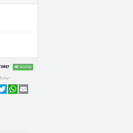
i
TORE?
ACCEDI
fiche!
cebook
Twitter
WhatsApp
Email