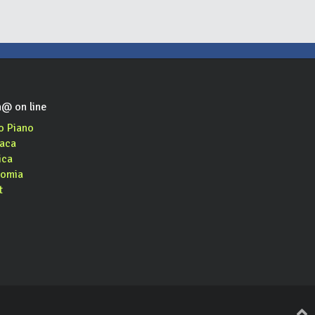
@ on line
o Piano
aca
ica
omia
t