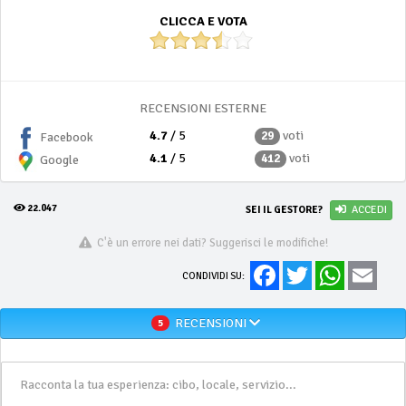
CLICCA E VOTA
RECENSIONI ESTERNE
4.7
/ 5
voti
29
Facebook
4.1
/ 5
voti
412
Google
22.047
SEI IL GESTORE?
ACCEDI
C'è un errore nei dati? Suggerisci le modifiche!
Facebook
Twitter
WhatsApp
Email
CONDIVIDI SU:
RECENSIONI
5