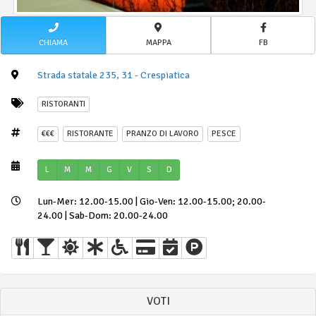
CHIAMA
MAPPA
FB
Strada statale 235, 31 - Crespiatica
RISTORANTI
€€€
RISTORANTE
PRANZO DI LAVORO
PESCE
L
M
M
G
V
S
D
Lun-Mer: 12.00-15.00 | Gio-Ven: 12.00-15.00; 20.00-
24.00 | Sab-Dom: 20.00-24.00
VOTI