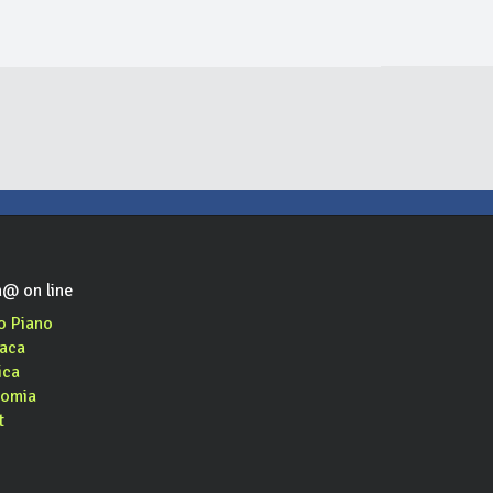
@ on line
o Piano
aca
ica
omia
t