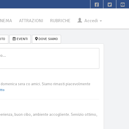
INEMA
ATTRAZIONI
RUBRICHE
Accedi
OTO
EVENTI
DOVE SIAMO
te domenica sera co amici. Siamo rimasti piacevolmente
tto
rienza, buon cibo, ambiente accogliente. Servizio ottimo,
o