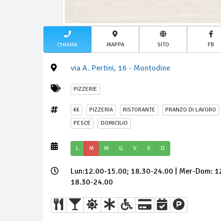
CHIAMA
MAPPA
SITO
FB
via A. Pertini, 16 - Montodine
PIZZERIE
€€
PIZZERIA
RISTORANTE
PRANZO DI LAVORO
PESCE
DOMICILIO
L
M
M
G
V
S
D
Lun:12.00-15.00; 18.30-24.00 | Mer-Dom: 1
18.30-24.00