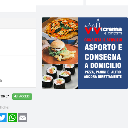
i
ti
TORE?
ACCEDI
fiche!
cebook
Twitter
WhatsApp
Email