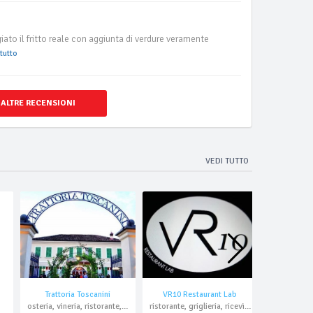
to il fritto reale con aggiunta di verdure veramente
tutto
 ALTRE RECENSIONI
VEDI TUTTO
Trattoria Toscanini
VR10 Restaurant Lab
La 
osteria, vineria, ristorante, pesce, asporto, domicilio
ristorante, griglieria, ricevimenti