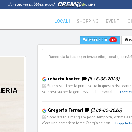
il magazine pubblicitario di
LOCALI
SHOPPING
EVENTI
C
RECENSIONI
F
17
roberta bonizzi
(il 16-06-2026)
Siamo stati per la prima volta in questo ristoran
sorpresi sia per la gentilezza del personale...
Leggi tu
Gregorio Ferrari
(il 09-05-2026)
Sono stato a mangiare poco tempo fa, ottima espe
c’era una cameriera forse Giorgia se non...
Leggi tutt