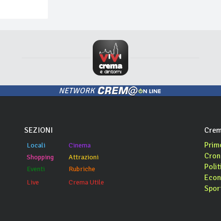
NETWORK
SEZIONI
Crem
Prim
Locali
Cinema
Cron
Shopping
Attrazioni
Polit
Eventi
Rubriche
Econ
Live
Crema Utile
Spor