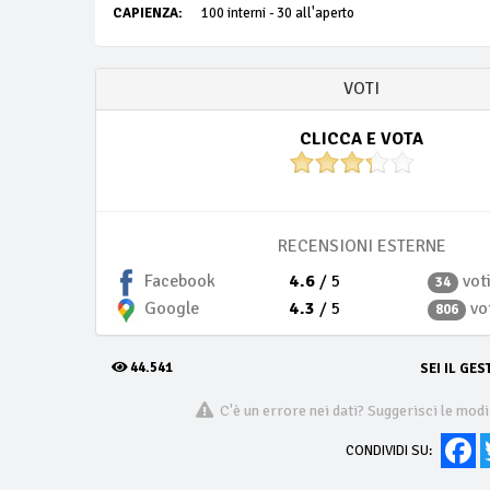
CAPIENZA:
100 interni - 30 all'aperto
VOTI
CLICCA E VOTA
RECENSIONI ESTERNE
4.6
/ 5
vot
Facebook
34
4.3
/ 5
vo
Google
806
44.541
SEI IL GES
C'è un errore nei dati? Suggerisci le modi
Fa
CONDIVIDI SU: