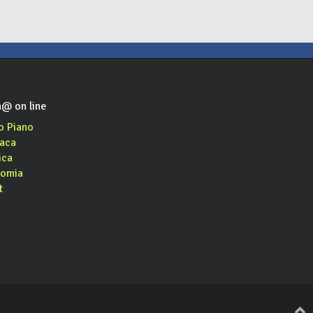
@ on line
o Piano
aca
ica
omia
t