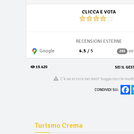
CLICCA E VOTA
RECENSIONI ESTERNE
4.5
/ 5
vo
Google
293
19.420
SEI IL GES
C'è un errore nei dati? Suggerisci le modi
Fa
CONDIVIDI SU:
Turismo Crema