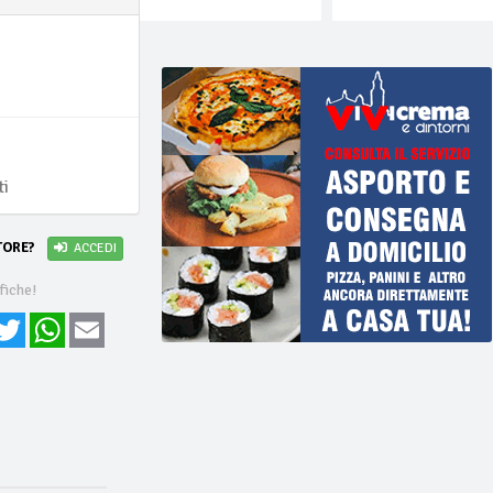
ti
TORE?
ACCEDI
fiche!
cebook
Twitter
WhatsApp
Email