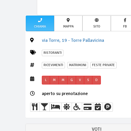
CHIAMA
MAPPA
SITO
FB
via Torre, 19 - Torre Pallavicina
RISTORANTI
RICEVIMENTI
MATRIMONI
FESTE PRIVATE
L
M
M
G
V
S
D
aperto su prenotazione
VOTI