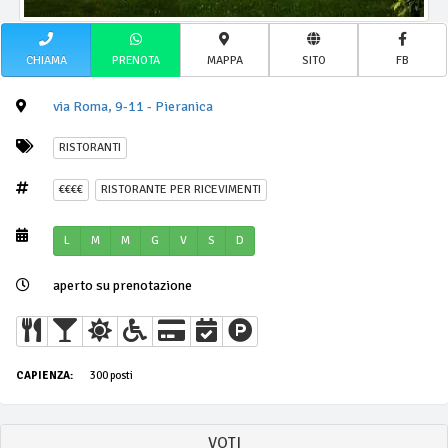
CHIAMA
PRENOTA
MAPPA
SITO
FB
via Roma, 9-11 - Pieranica
RISTORANTI
€€€€
RISTORANTE PER RICEVIMENTI
L
M
M
G
V
S
D
aperto su prenotazione
CAPIENZA:
300 posti
VOTI