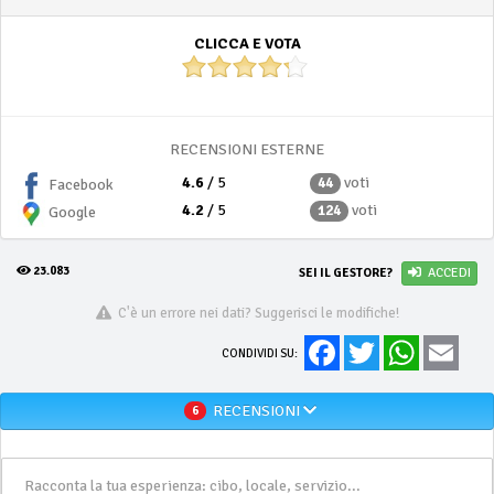
CLICCA E VOTA
RECENSIONI ESTERNE
4.6
/ 5
voti
44
Facebook
4.2
/ 5
voti
124
Google
23.083
SEI IL GESTORE?
ACCEDI
C'è un errore nei dati? Suggerisci le modifiche!
Facebook
Twitter
WhatsApp
Email
CONDIVIDI SU:
RECENSIONI
6