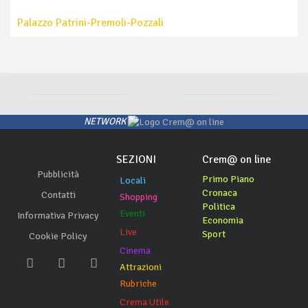
Palazzo Patrini-Premoli-Pozzali
NETWORK
SEZIONI
Crem@ on line
Pubblicità
Primo Piano
Locali
Cronaca
Contatti
Shopping
Politica
Eventi
Informativa Privacy
Economia
Live
Sport
Cookie Policy
Cinema
Attrazioni
Rubriche
Crema Utile