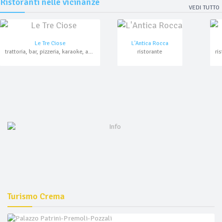
Ristoranti nelle vicinanze
VEDI TUTTO
Le Tre Ciose
L'Antica Rocca
trattoria, bar, pizzeria, karaoke, asporto
ristorante
ri
Turismo Crema