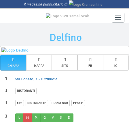
il magazine pubblicitario di
Toggle
naviga
Delfino
CHIAMA
MAPPA
SITO
FB
IG
via Lonato, 1 - Orzinuovi
RISTORANTI
€€€
RISTORANTE
PIANO BAR
PESCE
L
M
M
G
V
S
D