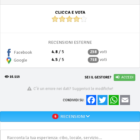
CLICCA E VOTA
RECENSIONI ESTERNE
4.8
/ 5
voti
238
Facebook
4.5
/ 5
voti
718
Google
16.115
SEI IL GESTORE?
ACCEDI
C'è un errore nei dati? Suggerisci le modifiche!
Facebook
Twitter
WhatsApp
Email
CONDIVIDI SU:
RECENSIONI
6