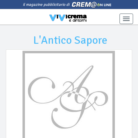
il magazine pubblicitario di
Toggle
naviga
L'Antico Sapore