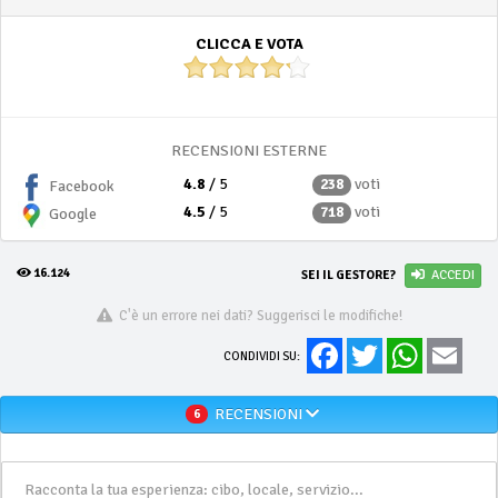
CLICCA E VOTA
RECENSIONI ESTERNE
4.8
/ 5
voti
238
Facebook
4.5
/ 5
voti
718
Google
16.124
SEI IL GESTORE?
ACCEDI
C'è un errore nei dati? Suggerisci le modifiche!
Facebook
Twitter
WhatsApp
Email
CONDIVIDI SU:
RECENSIONI
6