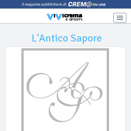
il magazine pubblicitario di
Toggle
naviga
L'Antico Sapore