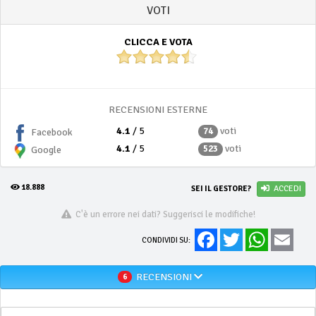
VOTI
CLICCA E VOTA
RECENSIONI ESTERNE
4.1
/ 5
voti
74
Facebook
4.1
/ 5
voti
523
Google
18.888
SEI IL GESTORE?
ACCEDI
C'è un errore nei dati? Suggerisci le modifiche!
Facebook
Twitter
WhatsApp
Email
CONDIVIDI SU:
RECENSIONI
6