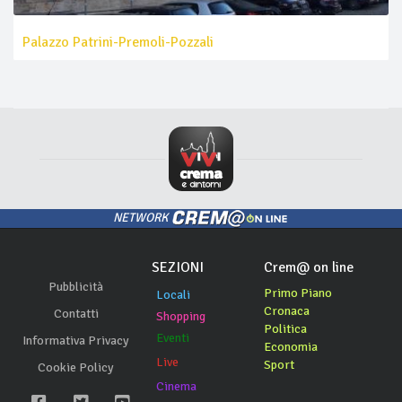
Palazzo Patrini-Premoli-Pozzali
NETWORK
SEZIONI
Crem@ on line
Pubblicità
Primo Piano
Locali
Cronaca
Contatti
Shopping
Politica
Eventi
Informativa Privacy
Economia
Live
Sport
Cookie Policy
Cinema