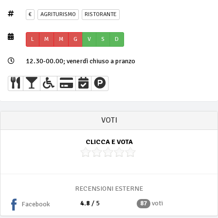
€
AGRITURISMO
RISTORANTE
L
M
M
G
V
S
D
12.30-00.00; venerdì chiuso a pranzo
VOTI
CLICCA E VOTA
RECENSIONI ESTERNE
4.8
/ 5
voti
87
Facebook