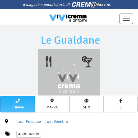
il magazine pubblicitario di
Toggle
naviga
Le Gualdane
CHIAMA
MAPPA
SITO
FB
Loc. Fornace - Lodi Vecchio
AGRITURISMI