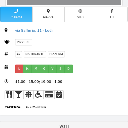
CHIAMA
MAPPA
SITO
FB
via Gaffurio, 11 - Lodi
PIZZERIE
€€
RISTORANTE
PIZZERIA
L
M
M
G
V
S
D
11.00 - 15.00; 19.00 - 1.00
CAPIENZA:
45 + 25 esterni
VOTI