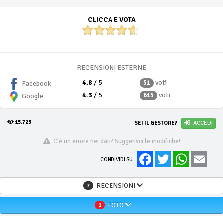
CLICCA E VOTA
RECENSIONI ESTERNE
4.8
/ 5
voti
51
Facebook
4.3
/ 5
voti
615
Google
15.725
SEI IL GESTORE?
ACCEDI
C'è un errore nei dati? Suggerisci le modifiche!
Facebook
Twitter
WhatsApp
Email
CONDIVIDI SU:
RECENSIONI
7
FOTO
1