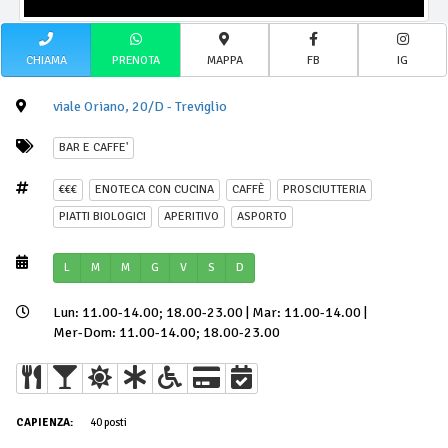
CHIAMA
PRENOTA
MAPPA
FB
IG
viale Oriano, 20/D - Treviglio
BAR E CAFFE'
€€€
ENOTECA CON CUCINA
CAFFÈ
PROSCIUTTERIA
PIATTI BIOLOGICI
APERITIVO
ASPORTO
L
M
M
G
V
S
D
Lun: 11.00-14.00; 18.00-23.00 | Mar: 11.00-14.00 |
Mer-Dom: 11.00-14.00; 18.00-23.00
CAPIENZA:
40 posti