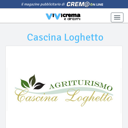
il magazine pubblicitario di
Toggle
naviga
Cascina Loghetto