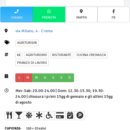
CHIAMA
PRENOTA
MAPPA
FB
via Milano, 4 - Crema
AGRITURISMI
€€
AGRITURISMO
RISTORANTE
CUCINA CREMASCA
PRANZO DI LAVORO
L
M
M
G
V
S
D
Mer-Sab: 20.00-24.00 | Dom: 12.30-15.30; 19.30-
24.00 | chiusura i primi 15gg di gennaio e gli ultimi 15gg
di agosto
CAPIENZA:
160 + 20 estivi