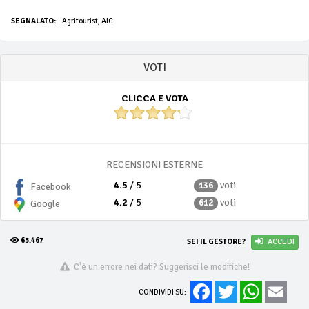
SEGNALATO:
Agritourist, AIC
VOTI
CLICCA E VOTA
RECENSIONI ESTERNE
4.5
/ 5
voti
136
Facebook
4.2
/ 5
voti
612
Google
63.467
SEI IL GESTORE?
ACCEDI
C'è un errore nei dati? Suggerisci le modifiche!
Facebook
Twitter
WhatsApp
Email
CONDIVIDI SU: