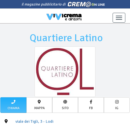
il magazine pubblicitario di
Toggle
naviga
Quartiere Latino
CHIAMA
MAPPA
SITO
FB
IG
viale dei Tigli, 3 - Lodi