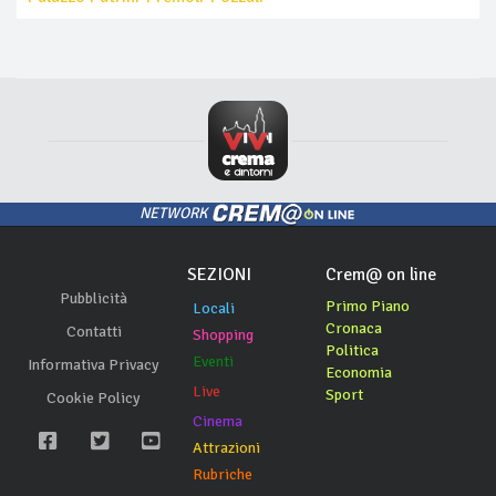
NETWORK
SEZIONI
Crem@ on line
Pubblicità
Primo Piano
Locali
Cronaca
Contatti
Shopping
Politica
Eventi
Informativa Privacy
Economia
Live
Sport
Cookie Policy
Cinema
Attrazioni
Rubriche