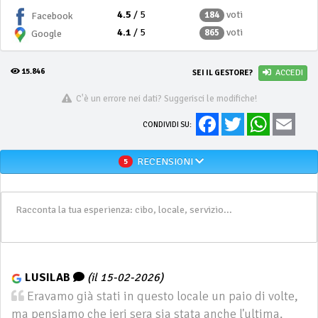
4.5
/ 5
voti
184
Facebook
4.1
/ 5
voti
865
Google
15.846
SEI IL GESTORE?
ACCEDI
C'è un errore nei dati? Suggerisci le modifiche!
Facebook
Twitter
WhatsApp
Email
CONDIVIDI SU:
RECENSIONI
5
LUSILAB
(il 15-02-2026)
Eravamo già stati in questo locale un paio di volte,
ma pensiamo che ieri sera sia stata anche l'ultima.