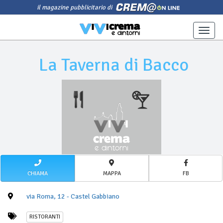
il magazine pubblicitario di
Toggle
naviga
La Taverna di Bacco
CHIAMA
MAPPA
FB
via Roma, 12 - Castel Gabbiano
RISTORANTI