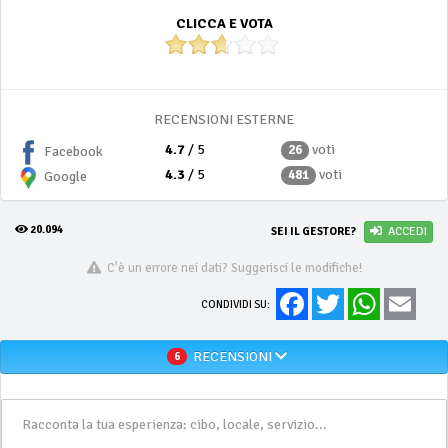
CLICCA E VOTA
RECENSIONI ESTERNE
4.7
/ 5
voti
26
Facebook
4.3
/ 5
voti
481
Google
20.094
SEI IL GESTORE?
ACCEDI
C'è un errore nei dati? Suggerisci le modifiche!
Facebook
Twitter
WhatsApp
Email
CONDIVIDI SU:
RECENSIONI
6