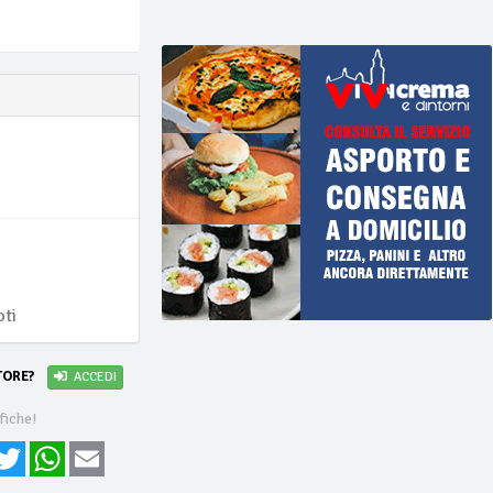
i
oti
TORE?
ACCEDI
fiche!
cebook
Twitter
WhatsApp
Email