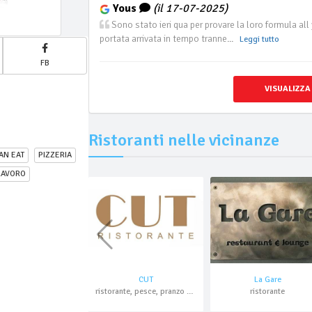
Yous
(il 17-07-2025)
Sono stato ieri qua per provare la loro formula al
portata arrivata in tempo tranne...
Leggi tutto
FB
VISUALIZZA
Ristoranti nelle vicinanze
AN EAT
PIZZERIA
LAVORO
CUT
La Gare
ristorante, pesce, pranzo di lavoro
ristorante