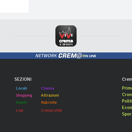
NETWORK
SEZIONI
Crem
Prim
Locali
Cinema
Cron
Shopping
Attrazioni
Polit
Eventi
Rubriche
Econ
Live
Crema Utile
Spor