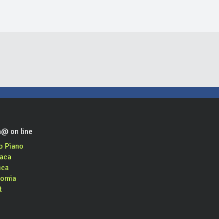
@ on line
o Piano
aca
ica
omia
t