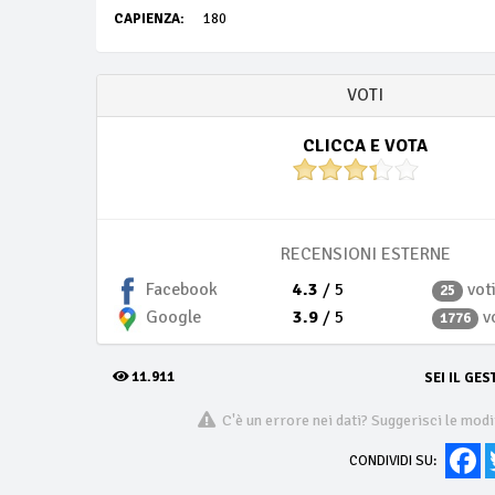
CAPIENZA:
180
VOTI
CLICCA E VOTA
RECENSIONI ESTERNE
4.3
/ 5
vot
Facebook
25
3.9
/ 5
v
Google
1776
11.911
SEI IL GES
C'è un errore nei dati? Suggerisci le modi
Fa
CONDIVIDI SU: