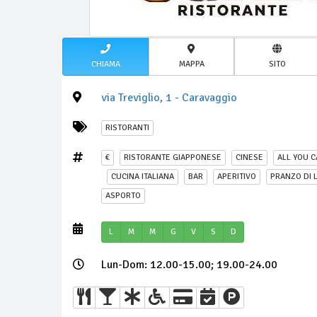
CHIAMA
MAPPA
SITO
via Treviglio, 1 - Caravaggio
RISTORANTI
€
RISTORANTE GIAPPONESE
CINESE
ALL YOU C
CUCINA ITALIANA
BAR
APERITIVO
PRANZO DI 
ASPORTO
L
M
M
G
V
S
D
Lun-Dom: 12.00-15.00; 19.00-24.00