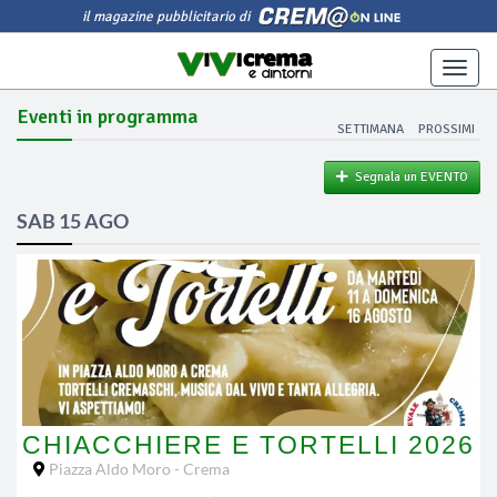
il magazine pubblicitario di
Toggle
naviga
Eventi in programma
SETTIMANA
PROSSIMI
Segnala un EVENTO
SAB 15 AGO
CHIACCHIERE E TORTELLI 2026
Piazza Aldo Moro - Crema