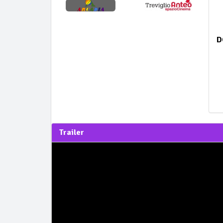
D
Trailer