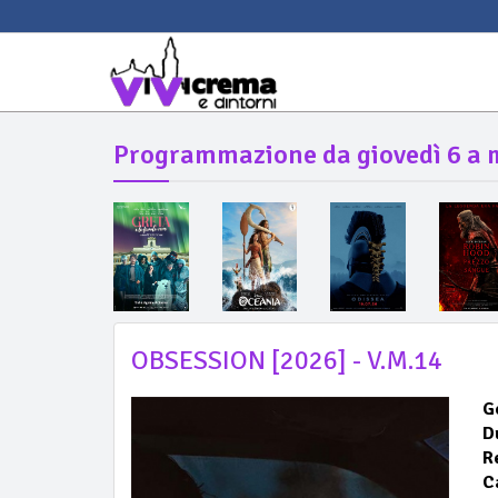
Programmazione da giovedì 6 a 
OBSESSION [2026] - V.M.14
G
D
R
C