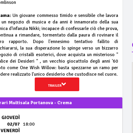
omlinson
rama:
Un giovane commesso timido e sensibile che lavora
n un negozio di musica e da anni è innamorato della sua
ica d'infanzia Nikki; incapace di confessarle ciò che prova,
ntinua a rimandare, tormentato dalla paura di rovinare il
oro rapporto. Dopo l'ennesimo tentativo fallito di
chiararsi, la sua disperazione lo spinge verso un bizzarro
gozio di cristalli esoterici, dove acquista un misterioso "
lice dei Desideri " , un vecchio giocattolo degli anni '60
oto come One Wish Willow: basta spezzarne un ramo per
dere realizzato l'unico desiderio che custodisce nel cuore.
TRAILER
rari Multisala Portanova - Crema
GIOVEDÌ
02/07
18:00
VENERDÌ