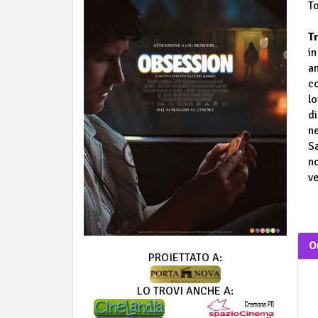
T
T
i
am
co
l
di
ne
Sa
n
ve
O
PROIETTATO A:
LO TROVI ANCHE A: