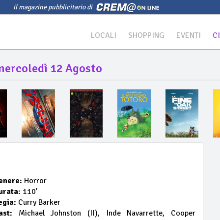
il magazine pubblicitario di
LOCALI
SHOPPING
EVENTI
C
mercoledì 12 Agosto
enere:
Horror
urata:
110'
egia:
Curry Barker
ast:
Michael Johnston (II), Inde Navarrette, Cooper