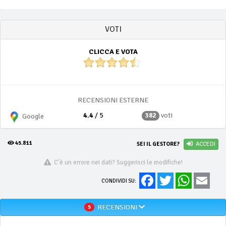
VOTI
CLICCA E VOTA
RECENSIONI ESTERNE
4.4
/ 5
voti
382
Google
45.811
SEI IL GESTORE?
ACCEDI
C'è un errore nei dati? Suggerisci le modifiche!
Facebook
Twitter
WhatsApp
Email
CONDIVIDI SU:
RECENSIONI
5