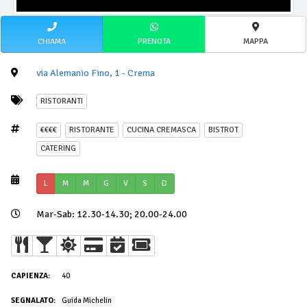
CHIAMA
PRENOTA
MAPPA
via Alemanio Fino, 1 - Crema
RISTORANTI
€€€€
RISTORANTE
CUCINA CREMASCA
BISTROT
CATERING
L
M
M
G
V
S
D
Mar-Sab: 12.30-14.30; 20.00-24.00
CAPIENZA:
40
SEGNALATO:
Guida Michelin