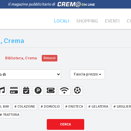
il magazine pubblicitario di
LOCALI
SHOPPING
EVENTI
C
a, Crema
a
Biblioteca, Crema
Rimuovi
Fascia prezzo
IL BAR
# COLAZIONE
# DOMICILIO
# ENOTECA
# GELATERIA
# GRIGLIER
# TRATTORIA
CERCA