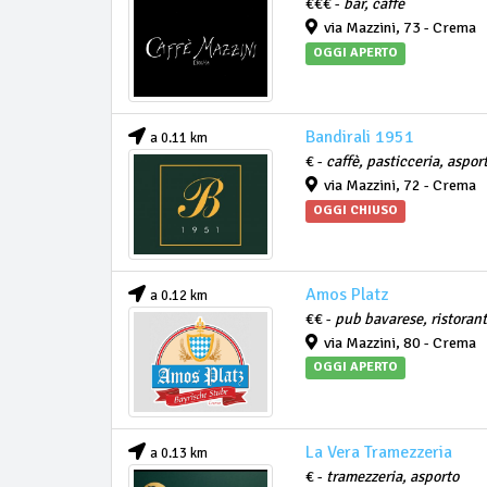
€€€ -
bar, caffè
via Mazzini, 73 - Crema
OGGI APERTO
Bandirali 1951
a 0.11 km
€ -
caffè, pasticceria, aspor
via Mazzini, 72 - Crema
OGGI CHIUSO
Amos Platz
a 0.12 km
€€ -
pub bavarese, ristoran
via Mazzini, 80 - Crema
OGGI APERTO
La Vera Tramezzeria
a 0.13 km
€ -
tramezzeria, asporto