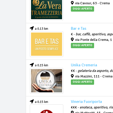
via Cavour, 63 - Crema
OGGI APERTO
Bar e Tas
a 0.13 km
€ -
bar, caffè, aperitivo, asp
via Ponte della Crema, 1
OGGI APERTO
Unika Cremeria
a 0.15 km
€€ -
gelateria da asporto, d
via Mazzini, 111 - Crema
OGGI APERTO
Vineria Fuoriporta
a 0.15 km
€€€ -
enoteca, aperitivo, ri
via Matteotti, 15 - Crem