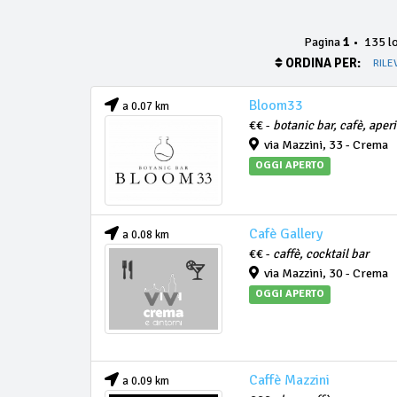
Pagina
1
•
135 lo
ORDINA PER:
RILE
Bloom33
a 0.07 km
€€ -
botanic bar, cafè, aperi
via Mazzini, 33 - Crema
OGGI APERTO
Cafè Gallery
a 0.08 km
€€ -
caffè, cocktail bar
via Mazzini, 30 - Crema
OGGI APERTO
Caffè Mazzini
a 0.09 km