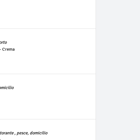
orto
 - Crema
omicilio
storante , pesce, domicilio
a