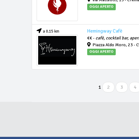
OGGI APERTO
Hemingway Cafè
a 0.15 km
€€ -
cafè, cocktail bar, aper
Piazza Aldo Moro, 23 - 
OGGI APERTO
1
2
3
4