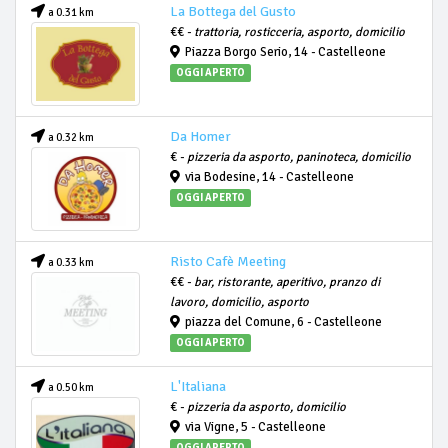
La Bottega del Gusto
a 0.31 km
€€ -
trattoria, rosticceria, asporto, domicilio
Piazza Borgo Serio, 14 - Castelleone
OGGI APERTO
Da Homer
a 0.32 km
€ -
pizzeria da asporto, paninoteca, domicilio
via Bodesine, 14 - Castelleone
OGGI APERTO
Risto Cafè Meeting
a 0.33 km
€€ -
bar, ristorante, aperitivo, pranzo di
lavoro, domicilio, asporto
piazza del Comune, 6 - Castelleone
OGGI APERTO
L'Italiana
a 0.50 km
€ -
pizzeria da asporto, domicilio
via Vigne, 5 - Castelleone
OGGI APERTO