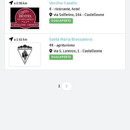
Vecchio Casello
a 0.96 km
€ -
ristorante, hotel
via Solferino, 164 - Castelleone
OGGI APERTO
Santa Maria Bressanoro
a 1.61 km
€€ -
agriturismo
via S. Lorenzo, 1 - Castelleone
OGGI APERTO
1
2