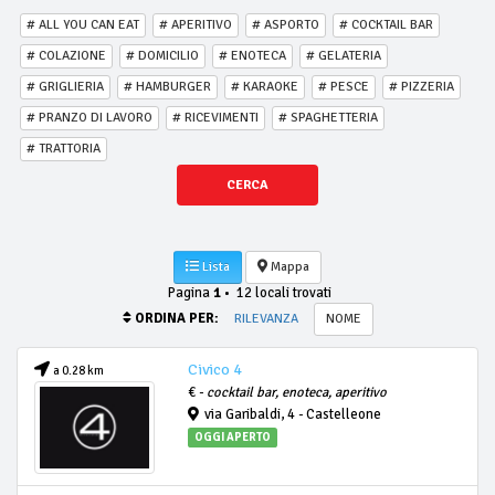
# ALL YOU CAN EAT
# APERITIVO
# ASPORTO
# COCKTAIL BAR
# COLAZIONE
# DOMICILIO
# ENOTECA
# GELATERIA
# GRIGLIERIA
# HAMBURGER
# KARAOKE
# PESCE
# PIZZERIA
# PRANZO DI LAVORO
# RICEVIMENTI
# SPAGHETTERIA
# TRATTORIA
CERCA
Lista
Mappa
Pagina
1
•
12 locali trovati
ORDINA PER:
RILEVANZA
NOME
Civico 4
a 0.28 km
€ -
cocktail bar, enoteca, aperitivo
via Garibaldi, 4 - Castelleone
OGGI APERTO