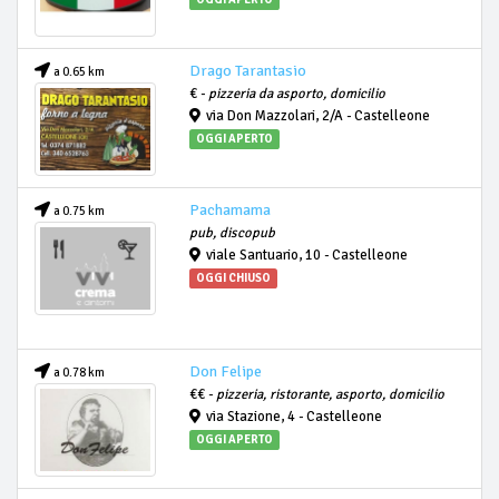
Drago Tarantasio
a 0.65 km
€ -
pizzeria da asporto, domicilio
via Don Mazzolari, 2/A - Castelleone
OGGI APERTO
Pachamama
a 0.75 km
pub, discopub
viale Santuario, 10 - Castelleone
OGGI CHIUSO
Don Felipe
a 0.78 km
€€ -
pizzeria, ristorante, asporto, domicilio
via Stazione, 4 - Castelleone
OGGI APERTO