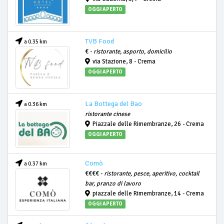
OGGI APERTO
TVB Food
a 0.35 km
€ -
ristorante, asporto, domicilio
via Stazione, 8 - Crema
OGGI APERTO
La Bottega del Bao
a 0.36 km
ristorante cinese
Piazzale delle Rimembranze, 26 - Crema
OGGI APERTO
Comò
a 0.37 km
€€€€ -
ristorante, pesce, aperitivo, cocktail
bar, pranzo di lavoro
piazzale delle Rimembranze, 14 - Crema
OGGI APERTO