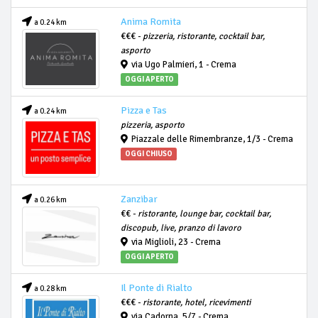
Anima Romita
a 0.24 km
€€€ -
pizzeria, ristorante, cocktail bar,
asporto
via Ugo Palmieri, 1 - Crema
OGGI APERTO
Pizza e Tas
a 0.24 km
pizzeria, asporto
Piazzale delle Rimembranze, 1/3 - Crema
OGGI CHIUSO
Zanzibar
a 0.26 km
€€ -
ristorante, lounge bar, cocktail bar,
discopub, live, pranzo di lavoro
via Miglioli, 23 - Crema
OGGI APERTO
Il Ponte di Rialto
a 0.28 km
€€€ -
ristorante, hotel, ricevimenti
via Cadorna, 5/7 - Crema