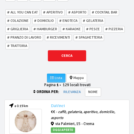
# ALL YOU CAN EAT
# APERITIVO
# ASPORTO
# COCKTAIL BAR
# COLAZIONE
# DOMICILIO
# ENOTECA
# GELATERIA
# GRIGLIERIA
# HAMBURGER
# KARAOKE
# PESCE
# PIZZERIA
# PRANZO DI LAVORO
# RICEVIMENTI
# SPAGHETTERIA
# TRATTORIA
CERCA
Lista
Mappa
Pagina
1
•
129 locali trovati
ORDINA PER:
RILEVANZA
NOME
DaVinci
a 0.19 km
€€ -
caffè, gelateria, aperitivo, domicilio,
asporto
via Palmieri, 15 - Crema
OGGI APERTO