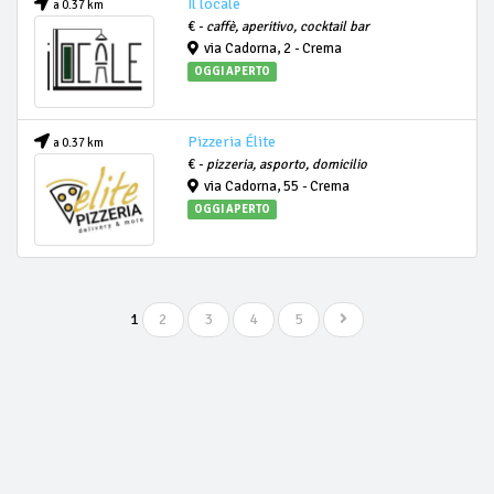
Il locale
a 0.37 km
€ -
caffè, aperitivo, cocktail bar
via Cadorna, 2 - Crema
OGGI APERTO
Pizzeria Élite
a 0.37 km
€ -
pizzeria, asporto, domicilio
via Cadorna, 55 - Crema
OGGI APERTO
1
2
3
4
5