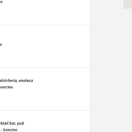
no
no
stricheria, enoteca
 Soncino
cktail bar, pub
 - Soncino