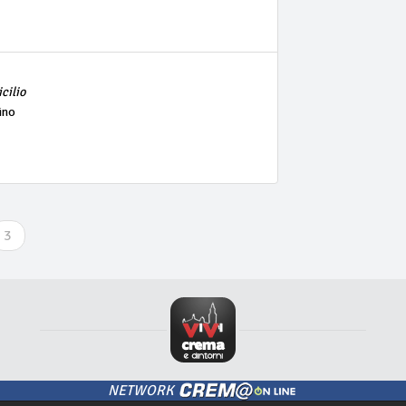
cilio
ino
3
NETWORK