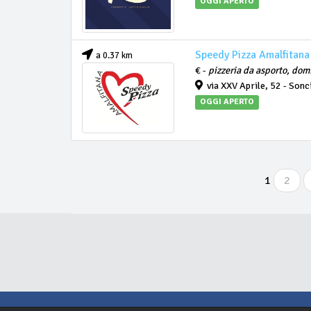
OGGI APERTO
Speedy Pizza Amalfitana
a 0.37 km
€ -
pizzeria da asporto, domi
via XXV Aprile, 52 - Sonc
OGGI APERTO
1
2