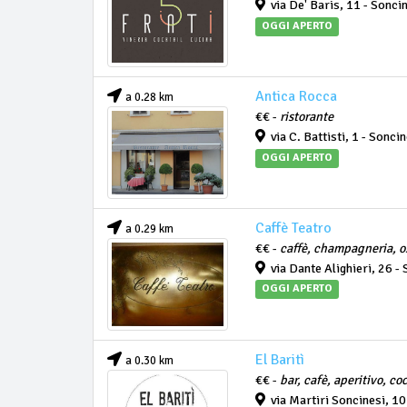
via De' Baris, 11 - Sonci
OGGI APERTO
Antica Rocca
a 0.28 km
€€ -
ristorante
via C. Battisti, 1 - Sonci
OGGI APERTO
Caffè Teatro
a 0.29 km
€€ -
caffè, champagneria, o
via Dante Alighieri, 26 -
OGGI APERTO
El Baritì
a 0.30 km
€€ -
bar, cafè, aperitivo, co
via Martiri Soncinesi, 10