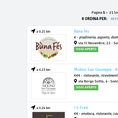
Pagina
1
•
21 loc
ORDINA PER:
RILE
Bùna fés
a 0.21 km
€ -
piadineria, asporto, domi
via IV Novembre, 22 - So
OGGI APERTO
Molino San Giuseppe - B
a 0.23 km
€€€ -
ristorante, riceviment
via Borgo Sotto, 4 - Son
OGGI APERTO
I 5 Frati
a 0.24 km
€€ -
enoteca, ristorante, coc