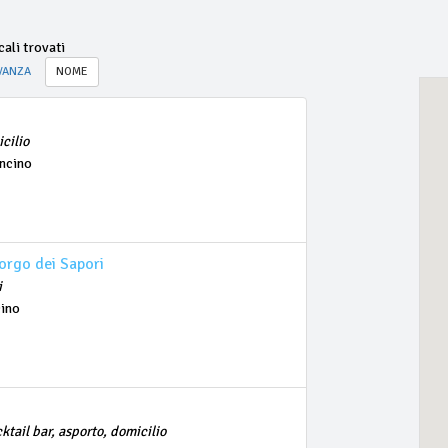
ali trovati
VANZA
NOME
cilio
ncino
orgo dei Sapori
i
cino
ktail bar, asporto, domicilio