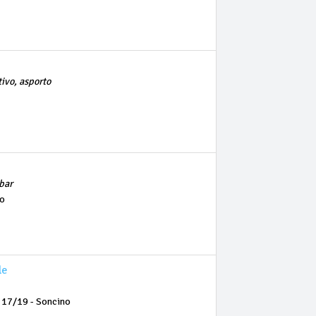
tivo, asporto
bar
no
le
 17/19 - Soncino