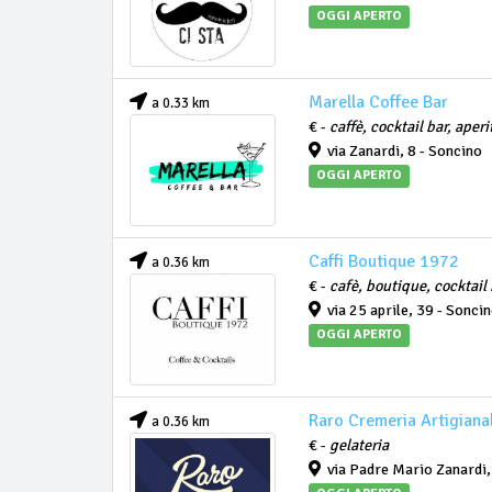
OGGI APERTO
Marella Coffee Bar
a 0.33 km
€ -
caffè, cocktail bar, aperi
via Zanardi, 8 - Soncino
OGGI APERTO
Caffi Boutique 1972
a 0.36 km
€ -
cafè, boutique, cocktail 
via 25 aprile, 39 - Sonci
OGGI APERTO
Raro Cremeria Artigiana
a 0.36 km
€ -
gelateria
via Padre Mario Zanardi,