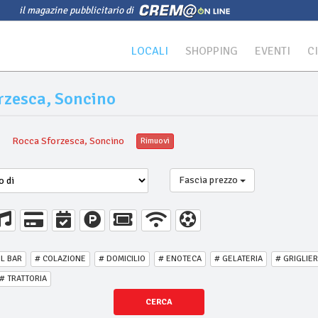
il magazine pubblicitario di
LOCALI
SHOPPING
EVENTI
C
orzesca, Soncino
a
Rocca Sforzesca, Soncino
Rimuovi
Fascia prezzo
IL BAR
# COLAZIONE
# DOMICILIO
# ENOTECA
# GELATERIA
# GRIGLIER
# TRATTORIA
CERCA