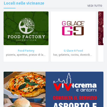
Locali nelle vicinanze
VEDI TUTTO
Food Factory
G Glace & Food
pizzeria, aperitivo, pranzo di lavoro, asporto, domicilio
bar, gelateria, cucina, domicilio, asporto
ca