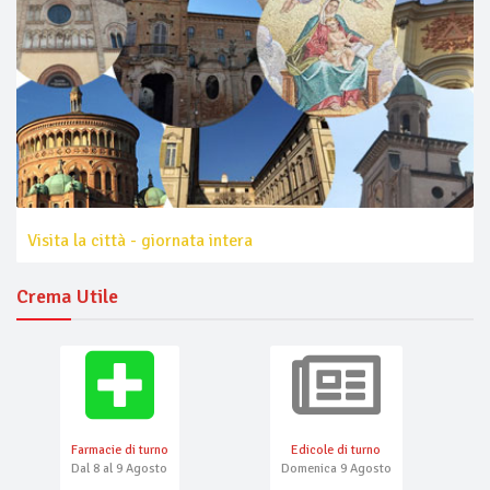
Visita la città - giornata intera
Crema Utile
Farmacie di turno
Edicole di turno
Dal 8 al 9 Agosto
Domenica 9 Agosto