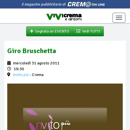
il magazine pubblicitario di
Toggle
naviga
Segnala un EVENTO
Vedi TUTTI
Giro Bruschetta
mercoledì 31 agosto 2011
19:30
Invito più
- Crema