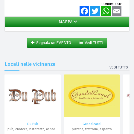
CONDIVIDI SU:
Facebook
Twitter
WhatsApp
Email
MAPPA
Segnala un EVENTO
Vedi TUTTI
Locali nelle vicinanze
VEDI TUTTO
Du Pub
Guadalcanal
pub, enoteca, ristorante, asporto
pizzeria, trattoria, asporto