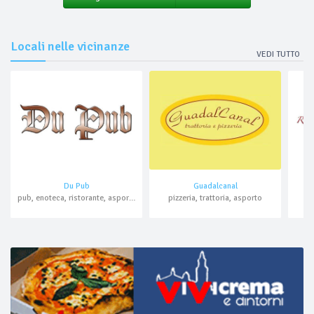
Locali nelle vicinanze
VEDI TUTTO
Du Pub
Guadalcanal
pub, enoteca, ristorante, asporto
pizzeria, trattoria, asporto