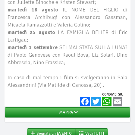
con Juliette Binoche e Kristen Stewart;
martedì 18 agosto
IL NOME DEL FIGLIO di
Francesca Archibugi con Alessandro Gassman,
Micaela Ramazzotti e Valeria Golino;
martedì 25 agosto
LA FAMIGLIA BELIER di Éric
Lartigau;
martedì 1 settembre
SEI MAI STATA SULLA LUNA?
di Paolo Genovese con Raoul Bova, Liz Solari, Dino
Abbrescia, Nino Frassica;
In caso di mal tempo i film si svolgeranno in Sala
Alessandrini (Via Matilde di Canossa, 20) .
CONDIVIDI SU:
Facebook
Twitter
WhatsApp
Email
MAPPA
Segnala un EVENTO
Vedi TUTTI