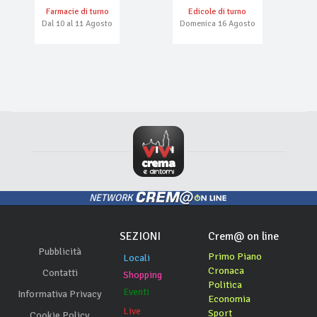
Farmacie di turno
Edicole di turno
Dal 10 al 11 Agosto
Domenica 16 Agosto
NETWORK
SEZIONI
Crem@ on line
Pubblicità
Primo Piano
Locali
Cronaca
Contatti
Shopping
Politica
Eventi
Informativa Privacy
Economia
Live
Sport
Cookie Policy