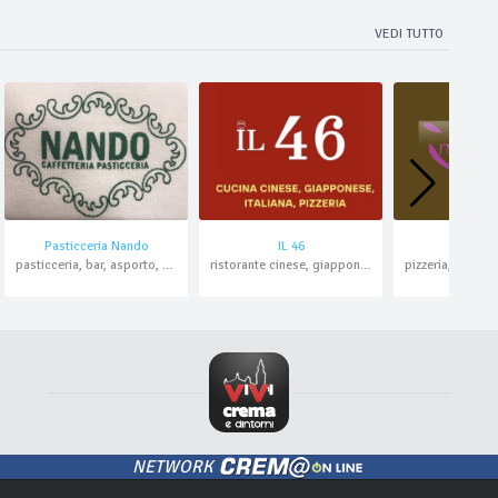
VEDI TUTTO
Pasticceria Nando
IL 46
Invito 
pasticceria, bar, asporto, domicilio
ristorante cinese, giapponese, pizzeria, pranzo di lavoro, asporto, domicilio
NETWORK