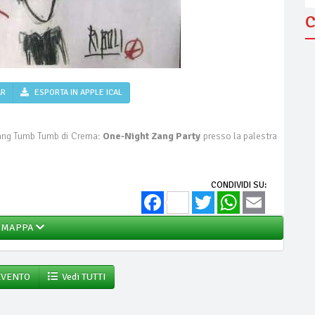
C
AR
ESPORTA IN APPLE ICAL
o Zang Tumb Tumb di Crema:
One-Night Zang Party
presso la palestra
CONDIVIDI SU:
Facebook
Twitter
WhatsApp
Email
MAPPA
EVENTO
Vedi TUTTI