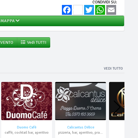
CONDIVIDI SU:
Facebook
Twitter
WhatsApp
Email
MAPPA
EVENTO
Vedi TUTTI
VEDI TUTTO
Duomo Cafè
Calicantus Délice
Caffè Ma
caffè, cocktail bar, aperitivo
pizzeria, bar, aperitivo, pranzo di lavoro, asporto, domicilio
bar