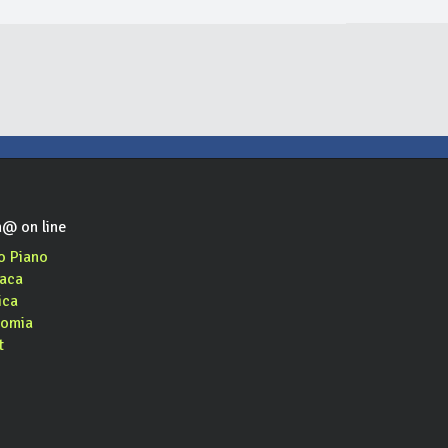
@ on line
o Piano
aca
ica
omia
t