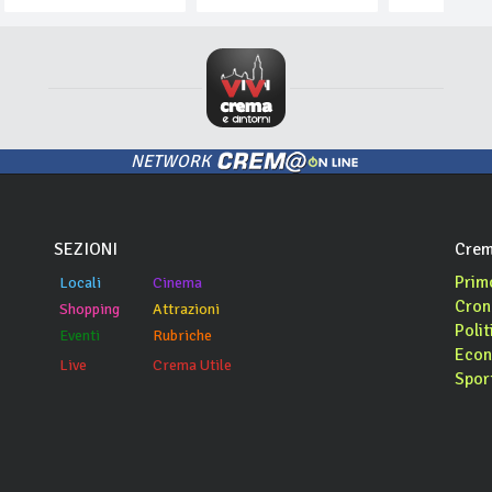
NETWORK
SEZIONI
Crem
Prim
Locali
Cinema
Cron
Shopping
Attrazioni
Polit
Eventi
Rubriche
Econ
Live
Crema Utile
Spor