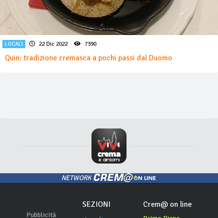
LOCALI
22 Dic 2022
7390
Quin: tradizione cremasca a pochi passi dal Duomo
NETWORK
SEZIONI
Crem@ on line
Pubblicità