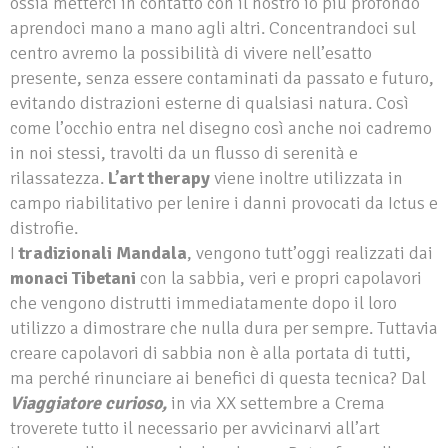
ossia metterci in contatto con il nostro io più profondo
aprendoci mano a mano agli altri. Concentrandoci sul
centro avremo la possibilità di vivere nell’esatto
presente, senza essere contaminati da passato e futuro,
evitando distrazioni esterne di qualsiasi natura. Così
come l’occhio entra nel disegno così anche noi cadremo
in noi stessi, travolti da un flusso di serenità e
rilassatezza.
L’art therapy
viene inoltre utilizzata in
campo riabilitativo per lenire i danni provocati da Ictus e
distrofie.
I
tradizionali Mandala
, vengono tutt’oggi realizzati dai
monaci Tibetani
con la sabbia, veri e propri capolavori
che vengono distrutti immediatamente dopo il loro
utilizzo a dimostrare che nulla dura per sempre. Tuttavia
creare capolavori di sabbia non è alla portata di tutti,
ma perché rinunciare ai benefici di questa tecnica? Dal
Viaggiatore curioso,
in via XX settembre a Crema
troverete tutto il necessario per avvicinarvi all’art