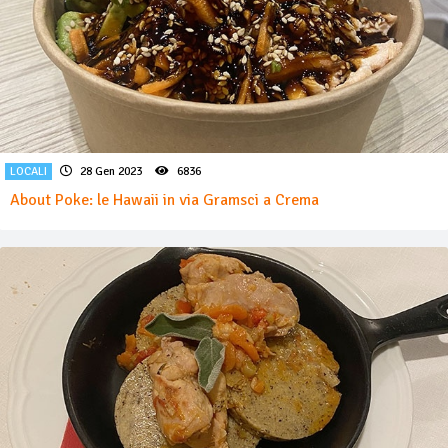
LOCALI
28 Gen 2023
6836
About Poke: le Hawaii in via Gramsci a Crema