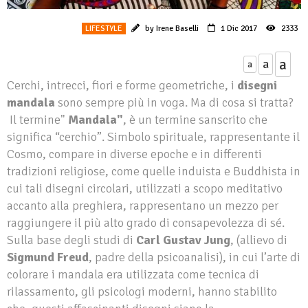
LIFESTYLE
by Irene Baselli
1 Dic 2017
2333
a
a
a
Cerchi, intrecci, fiori e forme geometriche, i
disegni
mandala
sono sempre più in voga. Ma di cosa si tratta?
Il termine"
Mandala"
, è un termine sanscrito che
significa “cerchio”. Simbolo spirituale, rappresentante il
Cosmo, compare in diverse epoche e in differenti
tradizioni religiose, come quelle induista e Buddhista in
cui tali disegni circolari, utilizzati a scopo meditativo
accanto alla preghiera, rappresentano un mezzo per
raggiungere il più alto grado di consapevolezza di sé.
Sulla base degli studi di
Carl Gustav Jung
, (allievo di
Sigmund Freud
, padre della psicoanalisi), in cui l’arte di
colorare i mandala era utilizzata come tecnica di
rilassamento, gli psicologi moderni, hanno stabilito