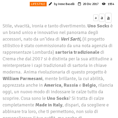
LIFESTYLE
by Irene Baselli
20 Dic 2017
1954
a
a
a
Stile, vivacità, ironia e tanto divertimento.
Uno Socks
è
un brand unico e innovativo nel panorama degli
accessori, nato da un’idea di
Veri Sarti,
(il progetto
stilistico è stato commissionato da una nota agenzia di
rappresentaze Lombarda)
sartoria tradizionale
di
Crema che dal 2007 si è distinta per la sua attitudine a
reinterpretare i capi tradizionali di sartoria in chiave
moderna. Anima rivoluzionaria di questo progetto è
William Parmesani
, mente brillante, la cui abilità,
apprezzata anche in
America, Russia
e
Belgio,
rilancia
oggi, un nuovo modo di indossare le calze tutto da
scoprire. Cosa sono le
Uno Socks
? Si tratta di calze
completamente
Made in Italy
, dispari, da scegliere e
abbinare tra loro, che ti permettono, non solo di
personalizzare il tuo outfit, ma anche di