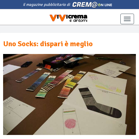
il magazine pubblicitario di
Toggle
naviga
Uno Socks: dispari è meglio