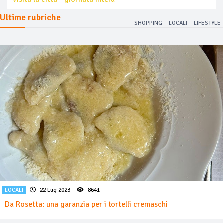
Ultime rubriche
SHOPPING
LOCALI
LIFESTYLE
LOCALI
22 Lug 2023
8641
Da Rosetta: una garanzia per i tortelli cremaschi