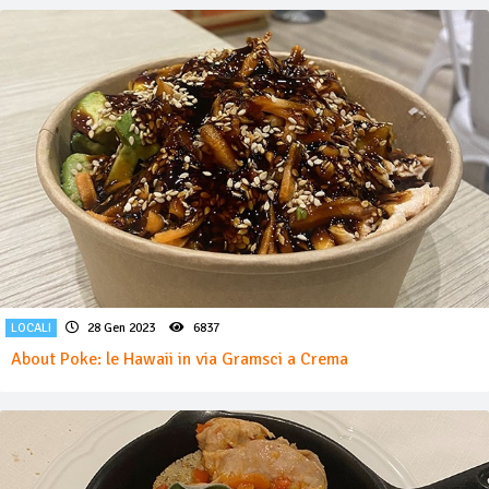
LOCALI
28 Gen 2023
6837
About Poke: le Hawaii in via Gramsci a Crema