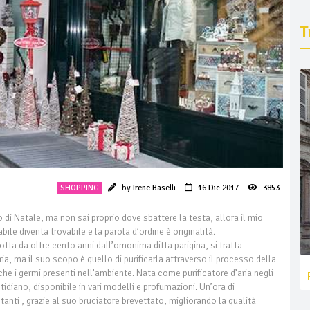
T
SHOPPING
by Irene Baselli
16 Dic 2017
3853
 di Natale, ma non sai proprio dove sbattere la testa, allora il mio
abile diventa trovabile e la parola d’ordine è originalità.
ta da oltre cento anni dall’omonima ditta parigina, si tratta
ia, ma il suo scopo è quello di purificarla attraverso il processo della
nche i germi presenti nell’ambiente. Nata come purificatore d’aria negli
idiano, disponibile in vari modelli e profumazioni. Un’ora di
anti , grazie al suo bruciatore brevettato, migliorando la qualità