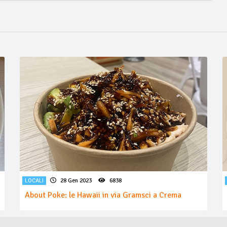
LOCALI
28 Gen 2023
6838
About Poke: le Hawaii in via Gramsci a Crema