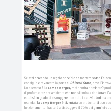
Se stai cercando un regalo speciale da mettere sotto l’albero
consiglio è di varcare la porta di
Chizzoli Store
, dove l’introv
Un esempio è la
Lampe Berger,
mai sentita nominare? prodot
di profumatore per ambiente che non si limita a deodorare l’ar
catalisi, in grado di distruggere non solo i cattivi odori ma a
ospedali la
Lamp Berger
è diventata un prodotto di uso quot
funzionamento, basterà a distruggere il 70% dei germi circost