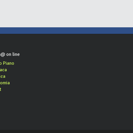
@ on line
o Piano
aca
ica
omia
t