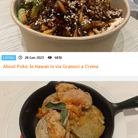
LOCALI
28 Gen 2023
6836
About Poke: le Hawaii in via Gramsci a Crema