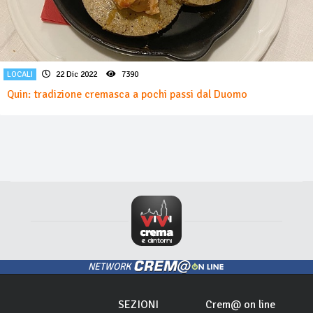
LOCALI
22 Dic 2022
7390
Quin: tradizione cremasca a pochi passi dal Duomo
NETWORK
SEZIONI
Crem@ on line