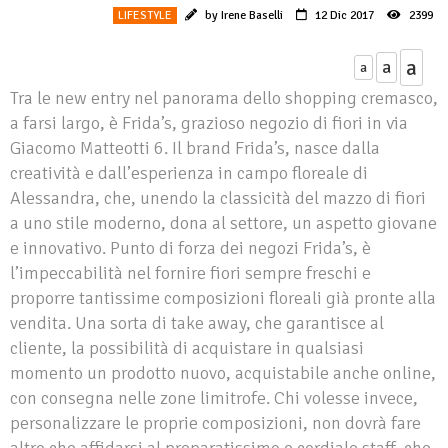
LIFESTYLE
by Irene Baselli
12 Dic 2017
2399
a
a
a
Tra le new entry nel panorama dello shopping cremasco,
a farsi largo, è Frida’s, grazioso negozio di fiori in via
Giacomo Matteotti 6. Il brand Frida’s, nasce dalla
creatività e dall’esperienza in campo floreale di
Alessandra, che, unendo la classicità del mazzo di fiori
a uno stile moderno, dona al settore, un aspetto giovane
e innovativo. Punto di forza dei negozi Frida’s, è
l’impeccabilità nel fornire fiori sempre freschi e
proporre tantissime composizioni floreali già pronte alla
vendita. Una sorta di take away, che garantisce al
cliente, la possibilità di acquistare in qualsiasi
momento un prodotto nuovo, acquistabile anche online,
con consegna nelle zone limitrofe. Chi volesse invece,
personalizzare le proprie composizioni, non dovrà fare
altro che affidarsi al preparatissimo e cordiale staff, che