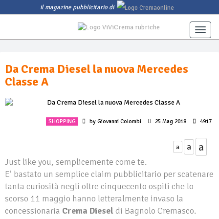
il magazine pubblicitario di
Toggle
naviga
Da Crema Diesel la nuova Mercedes
Classe A
SHOPPING
by Giovanni Colombi
25 Mag 2018
4917
a
a
a
Just like you, semplicemente come te.
E’ bastato un semplice claim pubblicitario per scatenare
tanta curiosità negli oltre cinquecento ospiti che lo
scorso 11 maggio hanno letteralmente invaso la
concessionaria
Crema
Diesel
di Bagnolo Cremasco.