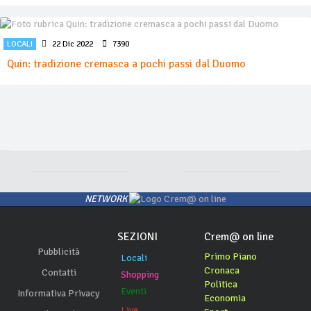
LOCALI
22 Dic 2022
7390
Quin: tradizione cremasca a pochi passi dal Duomo
NETWORK
SEZIONI
Crem@ on line
Pubblicità
Primo Piano
Locali
Cronaca
Contatti
Shopping
Politica
Eventi
Informativa Privacy
Economia
Live