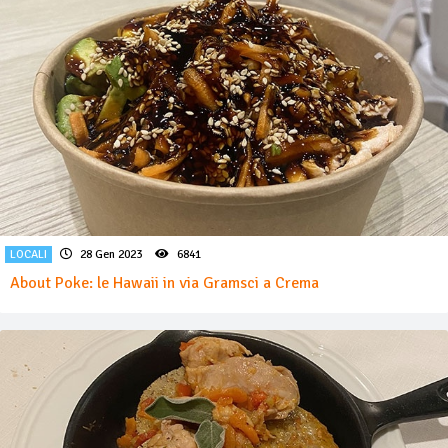
LOCALI
28 Gen 2023
6841
About Poke: le Hawaii in via Gramsci a Crema