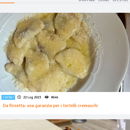
SHOPPING
LOCALI
LIFESTYLE
LOCALI
22 Lug 2023
8646
Da Rosetta: una garanzia per i tortelli cremaschi