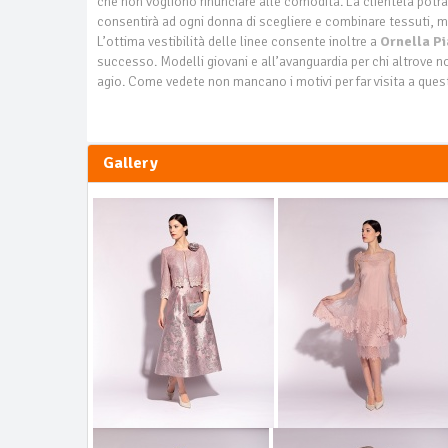
che non vogliono rinunciare alle comodità. La clientela potr
consentirà ad ogni donna di scegliere e combinare tessuti, m
L’ottima vestibilità delle linee consente inoltre a
Ornella
Pi
successo. Modelli giovani e all’avanguardia per chi altrove non
agio. Come vedete non mancano i motivi per far visita a quest
Gallery