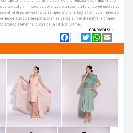
à contare anche su un puntuale servizio di produzione su
misura
che
odelli e colori in modo da poter avere un completo unico ed esclusivo.
acentini
di poter vestire da sempre anche le taglie forti con immenso
 riesce a soddisfare particolari esigenze al fine di sentirsi a proprio
o storico atelier nel cuore della città di Crema.
CONDIVIDI SU:
Facebook
Twitter
WhatsApp
Email