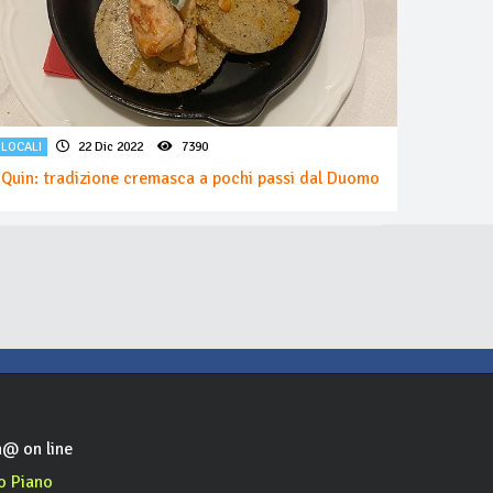
LOCALI
22 Dic 2022
7390
Quin: tradizione cremasca a pochi passi dal Duomo
@ on line
o Piano