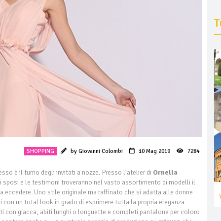
T
SHOPPING
by Giovanni Colombi
10 Mag 2019
7284
o è il turno degli invitati a nozze. Presso l’atelier di
Ornella
 sposi e le testimoni troveranno nel vasto assortimento di modelli il
a eccedere. Uno stile originale ma raffinato che si adatta alle donne
 con un total look in grado di esprimere tutta la propria eleganza.
biti con giacca, abiti lunghi o longuette e completi pantalone per coloro