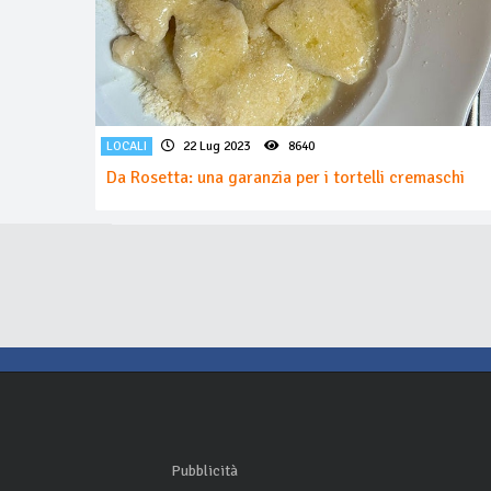
LOCALI
22 Lug 2023
8640
Da Rosetta: una garanzia per i tortelli cremaschi
Pubblicità