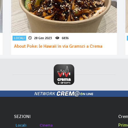
LOCALI
28 Gen 2023
6836
About Poke: le Hawaii in via Gramsci a Crema
NETWORK
SEZIONI
Crem
Prim
Locali
Cinema