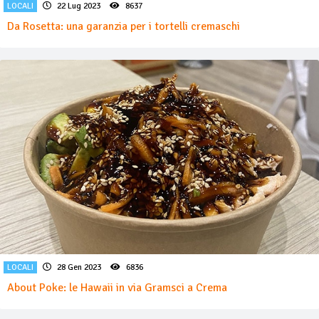
LOCALI
22 Lug 2023
8637
Da Rosetta: una garanzia per i tortelli cremaschi
LOCALI
28 Gen 2023
6836
About Poke: le Hawaii in via Gramsci a Crema