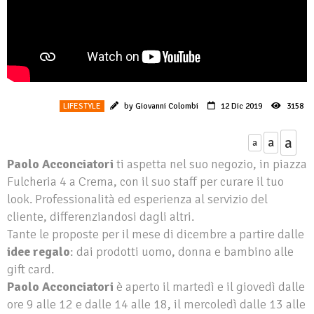
LIFESTYLE
by Giovanni Colombi
12 Dic 2019
3158
a
a
a
Paolo
Acconciatori
ti aspetta nel suo negozio, in piazza
Fulcheria 4 a Crema, con il suo staff per curare il tuo
look. Professionalità ed esperienza al servizio del
cliente, differenziandosi dagli altri.
Tante le proposte per il mese di dicembre a partire dalle
idee regalo
: dai prodotti uomo, donna e bambino alle
gift card.
Paolo
Acconciatori
è aperto il martedì e il giovedì dalle
ore 9 alle 12 e dalle 14 alle 18, il mercoledì dalle 13 alle