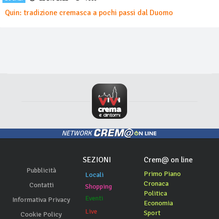
Quin: tradizione cremasca a pochi passi dal Duomo
NETWORK
SEZIONI
Crem@ on line
Pubblicità
Primo Piano
Locali
Cronaca
Contatti
Shopping
Politica
Eventi
Informativa Privacy
Economia
Live
Sport
Cookie Policy