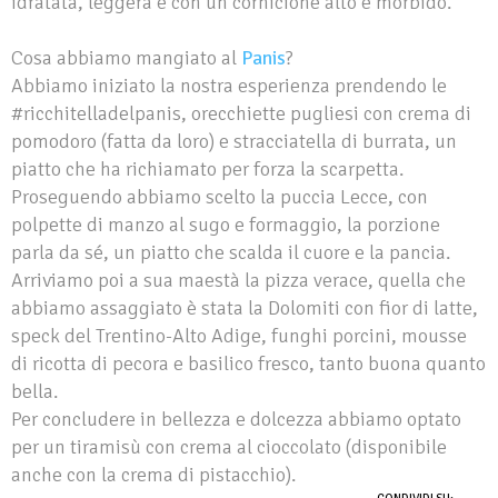
idratata, leggera e con un cornicione alto e morbido.
Cosa abbiamo mangiato al
Panis
?
Abbiamo iniziato la nostra esperienza prendendo le
#ricchitelladelpanis, orecchiette pugliesi con crema di
pomodoro (fatta da loro) e stracciatella di burrata, un
piatto che ha richiamato per forza la scarpetta.
Proseguendo abbiamo scelto la puccia Lecce, con
polpette di manzo al sugo e formaggio, la porzione
parla da sé, un piatto che scalda il cuore e la pancia.
Arriviamo poi a sua maestà la pizza verace, quella che
abbiamo assaggiato è stata la Dolomiti con fior di latte,
speck del Trentino-Alto Adige, funghi porcini, mousse
di ricotta di pecora e basilico fresco, tanto buona quanto
bella.
Per concludere in bellezza e dolcezza abbiamo optato
per un tiramisù con crema al cioccolato (disponibile
anche con la crema di pistacchio).
CONDIVIDI SU: