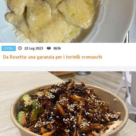
LOCALI
22 Lug 2023
8636
Da Rosetta: una garanzia per i tortelli cremaschi