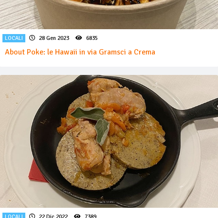
LOCALI
28 Gen 2023
6835
About Poke: le Hawaii in via Gramsci a Crema
LOCALI
22 Dic 2022
7389