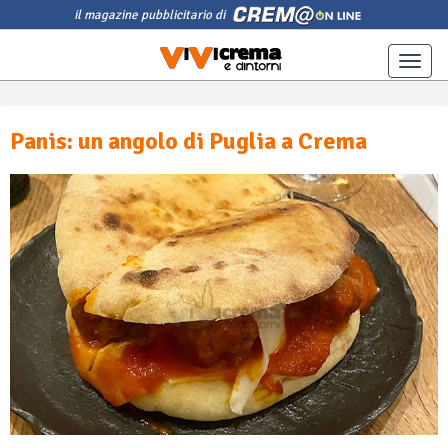
il magazine pubblicitario di
Toggle
naviga
Panis: un angolo di Puglia a Crema