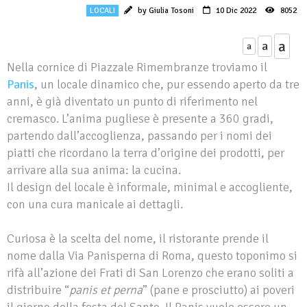
LOCALI
by Giulia Tosoni
10 Dic 2022
8052
a
a
a
Nella cornice di Piazzale Rimembranze troviamo il
Panis
, un locale dinamico che, pur essendo aperto da tre
anni, è già diventato un punto di riferimento nel
cremasco. L’anima pugliese è presente a 360 gradi,
partendo dall’accoglienza, passando per i nomi dei
piatti che ricordano la terra d’origine dei prodotti, per
arrivare alla sua anima: la cucina.
Il design del locale è informale, minimal e accogliente,
con una cura manicale ai dettagli.
Curiosa è la scelta del nome, il ristorante prende il
nome dalla Via Panisperna di Roma, questo toponimo si
rifà all’azione dei Frati di San Lorenzo che erano soliti a
distribuire “
panis et perna
” (pane e prosciutto) ai poveri
il giorno della festa del Santo. Il Panis vuole essere un